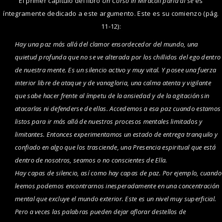
El primer capítulo del libro
Un Corso in Miracoli parla di sé
es
íntegramente dedicado a este argumento. Este es su comienzo (pág.
11-12):
Hay una paz más allá del clamor ensordecedor del mundo, una
quietud profunda que no se ve alterada por los chillidos del ego dentro
de nuestra mente. Es un silencio activo y muy vital. Y posee una fuerza
interior libre de ataque y de vanagloria, una calma atenta y vigilante
que sabe hacer frente al ímpetu de la ansiedad y de la agitación sin
atacarlas ni defenderse de ellas. Accedemos a esa paz cuando estamos
listos para ir más allá de nuestros procesos mentales limitados y
limitantes. Entonces experimentamos un estado de entrega tranquilo y
confiado en algo que los trasciende, una Presencia espiritual que está
dentro de nosotros, seamos o no conscientes de Ella
.
Hay capas de silencio, así como hay capas de paz. Por ejemplo, cuando
leemos podemos encontrarnos inesperadamente en una concentración
mental que excluye el mundo exterior. Este es un nivel muy superficial.
Pero a veces las palabras pueden dejar aflorar destellos de