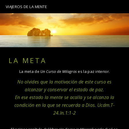
VIAJEROS DE LA MENTE
LA META
La meta de
Un Curso de Milagros
es la paz interior.
No olvides que la motivación de este curso es
alcanzar y conservar el estado de paz.
En ese estado la mente se acalla y se alcanza la
condición en la que se recuerda a Dios
. Ucdm.T-
24.In.1:1-2